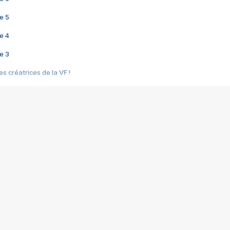
e 5
e 4
e 3
s créatrices de la VF !
e 2
e 1
e Mektoub My Love arrive enfin ! Rencontre avec Shaïn Boumedine et Sal
i : après Toni en famille
elle réalise le bouleversant Dites lui que je l'aime
ais ! Rencontre autour de Vie privée de Rebecca Zlotowski
 de Marguerite, Grave... Rencontre avec Ella Rumpf
 Les Rêveurs, un film intime sur la santé mentale