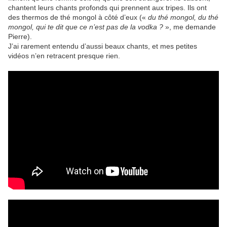
chantent leurs chants profonds qui prennent aux tripes. Ils ont
des thermos de thé mongol à côté d’eux («
du thé mongol, du thé
mongol, qui te dit que ce n’est pas de la vodka ?
», me demande
Pierre).
J’ai rarement entendu d’aussi beaux chants, et mes petites
vidéos n’en retracent presque rien.