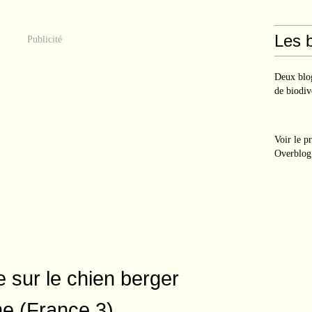
Les b
Publicité
Deux blog
de biodiv
Voir le p
Overblog
 sur le chien berger
e (France 3)