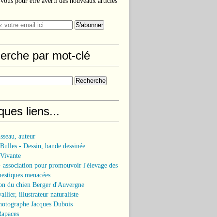
ous pour être averti des nouveaux articles
erche par mot-clé
ues liens...
sseau, auteur
 Bulles - Dessin, bande dessinée
 Vivante
association pour promouvoir l'élevage des
mestiques menacées
on du chien Berger d'Auvergne
llier, illustrateur naturaliste
hotographe Jacques Dubois
Rapaces