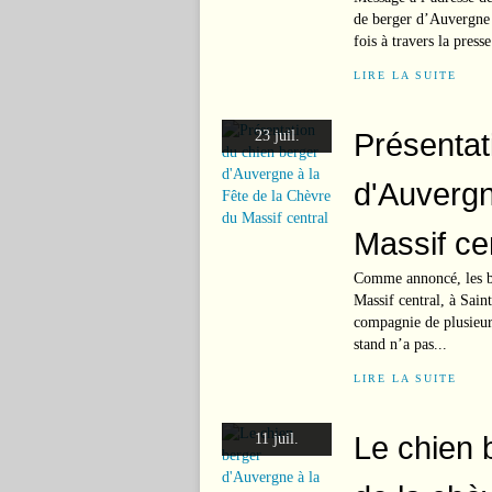
de berger d’Auvergne c
fois à travers la press
LIRE LA SUITE
Présentat
23 juil.
d'Auvergn
Massif ce
Comme annoncé, les be
Massif central, à Sain
compagnie de plusieurs
stand n’a pas...
LIRE LA SUITE
Le chien 
11 juil.