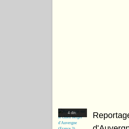
Reportage
4 déc.
d'Auvergn