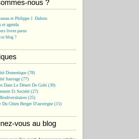
sommes-nous ?
sseau et Philippe J. Dubois
 et agenda
ers livres parus
ce blog ?
iques
sité Domestique
(78)
ité Sauvage
(77)
on Dans Le Désert De Gobi
(30)
ement Et Société
(27)
Biodiversitaires
(25)
e Du Chien Berger D'auvergne
(15)
nez-vous au blog