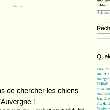
Abonnez-v
publiés.
Publicité
Rech
Quelq
Elise Rou
Atelier 3
Bretagne
FERME - 
s de chercher les chiens
races do
Associati
Jean Cheva
’Auvergne !
Site du p
Mission 
s lecteurs auvergnats... L’association de sauvegarde du chien