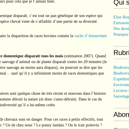
Qui 
urs pour cela que je l’aimais bien.
stique disparaît, c’est tout un pan génétique de son espèce qui
Elise Rou
spèce cheval vient de s’affaiblir d’une partie de sa diversité.
Emissions
Nos derni
Pourquoi 
later la disparition de races bovines comme la
vache d’Amsterdam
Rubr
ce domestique disparaît tous les mois
(estimation 2007). Quand
e sauvage d’animal ou de plante disparaît toutes les 20 minutes (le
pèce sauvage au moins aura disparu), on pourrait se dire que les
Biodiver
 mal… sauf qu’il y a infiniment moins de races domestiques que
Biodivers
Expéditi
Environn
Lectures 
ives sont quelque chose de très récent et nouveau dans l’histoire
Sauvetag
mme détruit la nature (et donc s'auto-détruit). Dans le cas du
iodiversité qu’il a lui-même créée.
Abon
de chevaux sont en danger. Pour ces races à petits effectifs, tout
in ? Un de chez nous ? Le poney landais ? Ou le trait poitevin ?