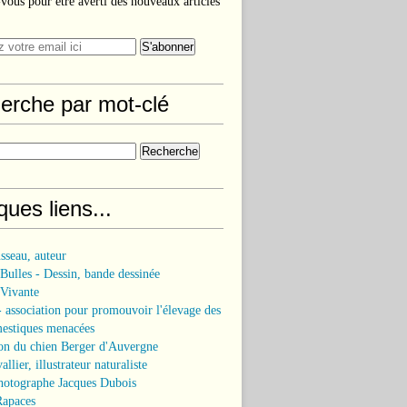
ous pour être averti des nouveaux articles
erche par mot-clé
ues liens...
sseau, auteur
 Bulles - Dessin, bande dessinée
 Vivante
association pour promouvoir l'élevage des
mestiques menacées
on du chien Berger d'Auvergne
llier, illustrateur naturaliste
hotographe Jacques Dubois
Rapaces