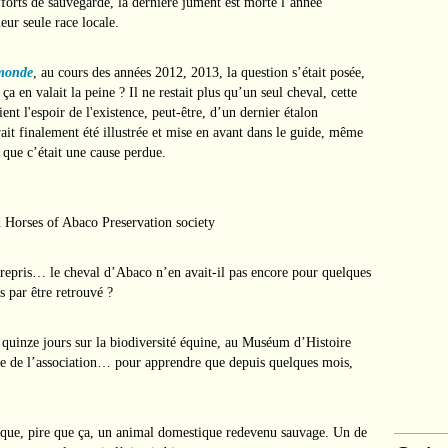
fforts de sauvegarde, la dernière jument est morte l’année
ur seule race locale.
 monde
, au cours des années 2012, 2013, la question s’était posée,
e ça en valait la peine ? Il ne restait plus qu’un seul cheval, cette
ent l'espoir de l'existence, peut-être, d’un dernier étalon
ait finalement été illustrée et mise en avant dans le guide, même
 que c’était une cause perdue.
 a repris… le cheval d’Abaco n’en avait-il pas encore pour quelques
s par être retrouvé ?
 quinze jours sur la biodiversité équine, au Muséum d’Histoire
 site de l’association… pour apprendre que depuis quelques mois,
ique, pire que ça, un animal domestique redevenu sauvage. Un de