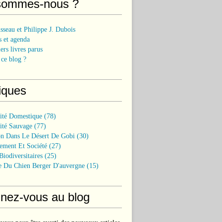
sommes-nous ?
sseau et Philippe J. Dubois
 et agenda
ers livres parus
ce blog ?
iques
sité Domestique
(78)
ité Sauvage
(77)
on Dans Le Désert De Gobi
(30)
ement Et Société
(27)
Biodiversitaires
(25)
e Du Chien Berger D'auvergne
(15)
nez-vous au blog