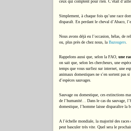
ceux qui comptent pour rien. C’était d’aille
Simplement, à chaque fois qu’une race dome
disparaît. En perdant le cheval d’Abaco, l’e
Nous avons déjà eu l’occasion, hélas, de re
ou, plus près de chez nous, la
Bazougers
.
Rappelons aussi que, selon la FAO,
une ra
on sait que, selon les chercheurs, une espèc
temps que vous surfiez sur internet, une es
animaux domestiques ne s’en sortent pas si
d’espèces sauvages.
Sauvage ou domestique, ces extinctions mass
de l’humanité… Dans le cas du sauvage, l’ho
domestique, l’homme laisse disparaître la b
A l’échelle mondiale, la majorité des races 
peut basculer très vite. Quel sera le procha