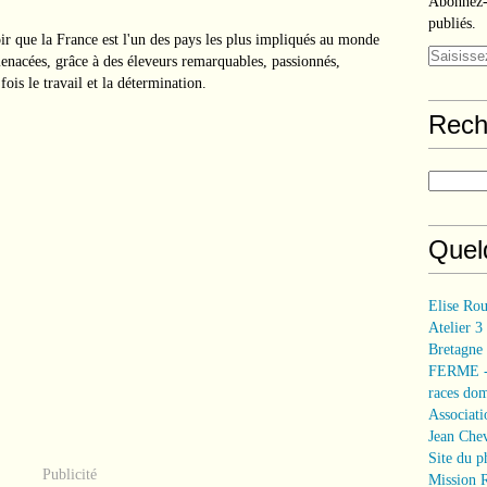
Abonnez-v
publiés.
voir que la France est l'un des pays les plus impliqués au monde
enacées, grâce à des éleveurs remarquables, passionnés,
ois le travail et la détermination.
Rech
Quelq
Elise Rou
Atelier 3
Bretagne
FERME - 
races do
Associati
Jean Cheva
Site du p
Publicité
Mission 