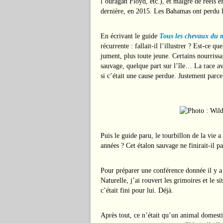
l’ouragan Floyd, etc.), et malgré de réels e
dernière, en 2015. Les Bahamas ont perdu le
En écrivant le guide
Tous les chevaux du
récurrente : fallait-il l’illustrer ? Est-ce qu
jument, plus toute jeune. Certains nourrissai
sauvage, quelque part sur l’île… La race av
si c’était une cause perdue. Justement parce
Puis le guide paru, le tourbillon de la vie
années ? Cet étalon sauvage ne finirait-il pa
Pour préparer une conférence donnée il y a
Naturelle, j’ai rouvert les grimoires et le
c’était fini pour lui. Déjà.
Après tout, ce n’était qu’un animal domest