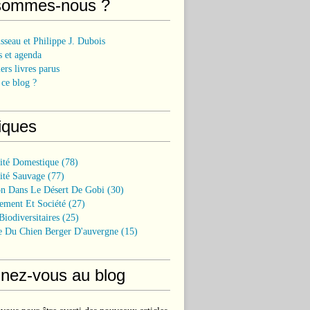
sommes-nous ?
sseau et Philippe J. Dubois
 et agenda
ers livres parus
ce blog ?
iques
sité Domestique
(78)
ité Sauvage
(77)
on Dans Le Désert De Gobi
(30)
ement Et Société
(27)
Biodiversitaires
(25)
e Du Chien Berger D'auvergne
(15)
nez-vous au blog