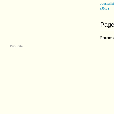
Journalis
(JNE)
Page
Retrouvez
Publicité