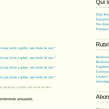
Qui 
Elise Rou
Emissions
Nos derni
Pourquoi 
Rubr
Biodiver
Biodivers
Expéditi
Environn
Lectures 
Sauvetag
st pas facile à gober, une étoile de mer !
Abon
portements amusants.