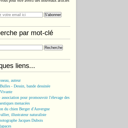
ous pour être averti des nouveaux articles
erche par mot-clé
ues liens...
sseau, auteur
 Bulles - Dessin, bande dessinée
 Vivante
association pour promouvoir l'élevage des
mestiques menacées
on du chien Berger d'Auvergne
llier, illustrateur naturaliste
hotographe Jacques Dubois
Rapaces