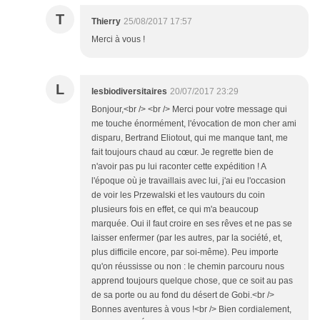
T
Thierry
25/08/2017 17:57
Merci à vous !
L
lesbiodiversitaires
20/07/2017 23:29
Bonjour,<br /> <br /> Merci pour votre message qui
me touche énormément, l'évocation de mon cher ami
disparu, Bertrand Eliotout, qui me manque tant, me
fait toujours chaud au cœur. Je regrette bien de
n'avoir pas pu lui raconter cette expédition ! A
l'époque où je travaillais avec lui, j'ai eu l'occasion
de voir les Przewalski et les vautours du coin
plusieurs fois en effet, ce qui m'a beaucoup
marquée. Oui il faut croire en ses rêves et ne pas se
laisser enfermer (par les autres, par la société, et,
plus difficile encore, par soi-même). Peu importe
qu'on réussisse ou non : le chemin parcouru nous
apprend toujours quelque chose, que ce soit au pas
de sa porte ou au fond du désert de Gobi.<br />
Bonnes aventures à vous !<br /> Bien cordialement,