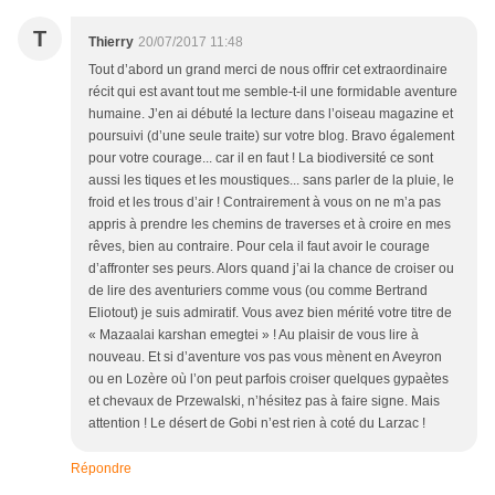
T
Thierry
20/07/2017 11:48
Tout d’abord un grand merci de nous offrir cet extraordinaire
récit qui est avant tout me semble-t-il une formidable aventure
humaine. J’en ai débuté la lecture dans l’oiseau magazine et
poursuivi (d’une seule traite) sur votre blog. Bravo également
pour votre courage... car il en faut ! La biodiversité ce sont
aussi les tiques et les moustiques... sans parler de la pluie, le
froid et les trous d’air ! Contrairement à vous on ne m’a pas
appris à prendre les chemins de traverses et à croire en mes
rêves, bien au contraire. Pour cela il faut avoir le courage
d’affronter ses peurs. Alors quand j’ai la chance de croiser ou
de lire des aventuriers comme vous (ou comme Bertrand
Eliotout) je suis admiratif. Vous avez bien mérité votre titre de
« Mazaalai karshan emegtei » ! Au plaisir de vous lire à
nouveau. Et si d’aventure vos pas vous mènent en Aveyron
ou en Lozère où l’on peut parfois croiser quelques gypaètes
et chevaux de Przewalski, n’hésitez pas à faire signe. Mais
attention ! Le désert de Gobi n’est rien à coté du Larzac !
Répondre