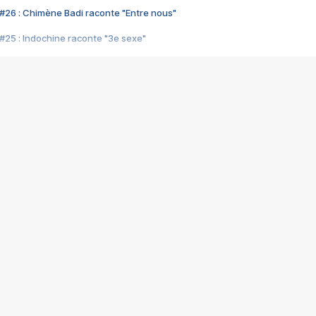
#26 : Chimène Badi raconte "Entre nous"
#25 : Indochine raconte "3e sexe"
#24 : Zaho raconte "C'est chelou"
#23 : Patrick Bruel raconte "Au café des délices"
#22 : Kyo raconte "Le chemin"
#21 : Nolwenn Leroy raconte "Cassé"
#20 : Patrick Hernandez raconte "Born to be alive"
#19 : Lorie raconte "Près de moi"
#18 : Michael Jones raconte "A nos actes manqués" (avec Jean-Jacque
#17 : Khaled raconte "Aïcha"
#16 : Corneille raconte "Parce qu'on vient de loin"
#15 : Indochine raconte "L'aventurier"